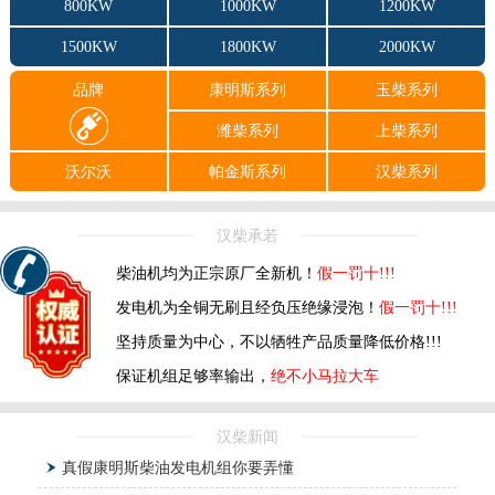
800KW
1000KW
1200KW
1500KW
1800KW
2000KW
品牌
康明斯系列
玉柴系列
潍柴系列
上柴系列
沃尔沃
帕金斯系列
汉柴系列
汉柴承若
柴油机均为正宗原厂全新机！
假一罚十!!!
发电机为全铜无刷且经负压绝缘浸泡！
假一罚十!!!
坚持质量为中心，不以牺牲产品质量降低价格!!!
保证机组足够率输出，
绝不小马拉大车
汉柴新闻
真假康明斯柴油发电机组你要弄懂