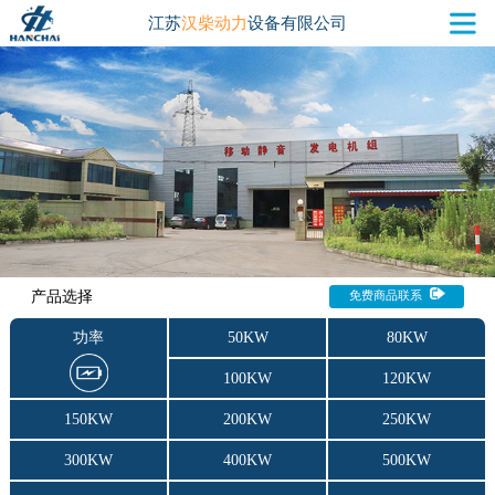
江苏
汉柴动力
设备有限公司
产品选择
免费商品联系
功率
50KW
80KW
100KW
120KW
150KW
200KW
250KW
300KW
400KW
500KW