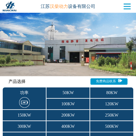
江苏
汉柴动力
设备有限公司
产品选择
免费商品联系
功率
50KW
80KW
100KW
120KW
150KW
200KW
250KW
300KW
400KW
500KW