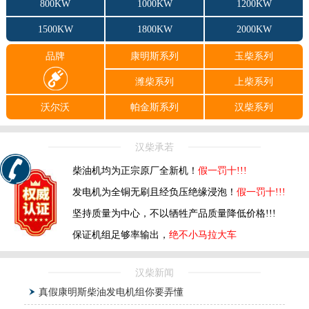
800KW
1000KW
1200KW
1500KW
1800KW
2000KW
品牌
康明斯系列
玉柴系列
潍柴系列
上柴系列
沃尔沃
帕金斯系列
汉柴系列
汉柴承若
柴油机均为正宗原厂全新机！
假一罚十!!!
发电机为全铜无刷且经负压绝缘浸泡！
假一罚十!!!
坚持质量为中心，不以牺牲产品质量降低价格!!!
保证机组足够率输出，
绝不小马拉大车
汉柴新闻
真假康明斯柴油发电机组你要弄懂