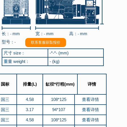
长：
mm
宽：
mm
高：
mm
-
-
-
型号：
-
联系客服获取报价
尺寸 size：
-*-*- (mm)
重量 weight：
- (kg)
国标
排量(L)
缸径*行程(mm)
详情
国三
4.58
108*125
查看详情
国三
3.17
94*107
查看详情
国三
4.58
108*125
查看详情