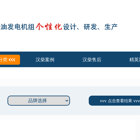
分类
汉柴案例
汉柴售后
精英
vvv 点击查看结果 vvv