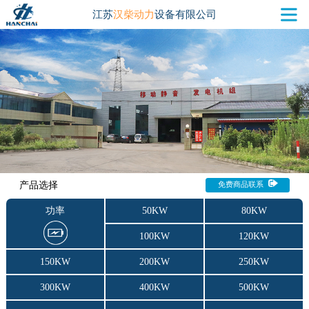
江苏
汉柴动力
设备有限公司
产品选择
免费商品联系
功率
50KW
80KW
100KW
120KW
150KW
200KW
250KW
300KW
400KW
500KW