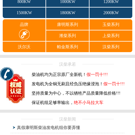
800KW
1000KW
1200KW
1500KW
1800KW
2000KW
品牌
康明斯系列
玉柴系列
潍柴系列
上柴系列
沃尔沃
帕金斯系列
汉柴系列
汉柴承若
柴油机均为正宗原厂全新机！
假一罚十!!!
发电机为全铜无刷且经负压绝缘浸泡！
假一罚十!!!
坚持质量为中心，不以牺牲产品质量降低价格!!!
保证机组足够率输出，
绝不小马拉大车
汉柴新闻
真假康明斯柴油发电机组你要弄懂