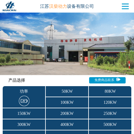
江苏
汉柴动力
设备有限公司
产品选择
免费商品联系
功率
50KW
80KW
100KW
120KW
150KW
200KW
250KW
300KW
400KW
500KW