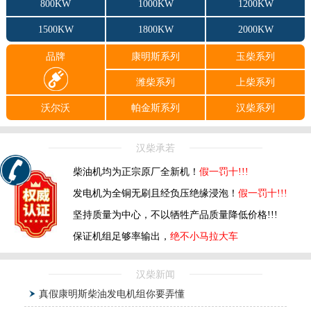
800KW
1000KW
1200KW
1500KW
1800KW
2000KW
品牌
康明斯系列
玉柴系列
潍柴系列
上柴系列
沃尔沃
帕金斯系列
汉柴系列
汉柴承若
柴油机均为正宗原厂全新机！
假一罚十!!!
发电机为全铜无刷且经负压绝缘浸泡！
假一罚十!!!
坚持质量为中心，不以牺牲产品质量降低价格!!!
保证机组足够率输出，
绝不小马拉大车
汉柴新闻
真假康明斯柴油发电机组你要弄懂