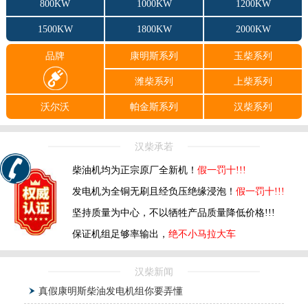
800KW
1000KW
1200KW
1500KW
1800KW
2000KW
品牌
康明斯系列
玉柴系列
潍柴系列
上柴系列
沃尔沃
帕金斯系列
汉柴系列
汉柴承若
柴油机均为正宗原厂全新机！
假一罚十!!!
发电机为全铜无刷且经负压绝缘浸泡！
假一罚十!!!
坚持质量为中心，不以牺牲产品质量降低价格!!!
保证机组足够率输出，
绝不小马拉大车
汉柴新闻
真假康明斯柴油发电机组你要弄懂