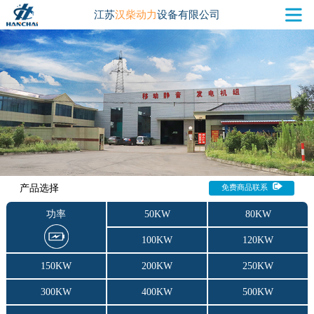
江苏
汉柴动力
设备有限公司
产品选择
免费商品联系
功率
50KW
80KW
100KW
120KW
150KW
200KW
250KW
300KW
400KW
500KW